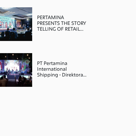
PERTAMINA
PRESENTS THE STORY
TELLING OF RETAIL
LEADERS 2024
PT Pertamina
International
Shipping - Direktorat
Gas, Petrochemical &
New Business (GPNB)
"ENERGIZE, ENGAGE,
ELEVATE"