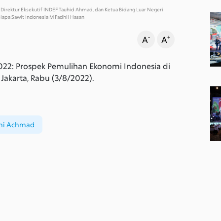
Direktur Eksekutif INDEF Tauhid Ahmad, dan Ketua Bidang Luar Negeri
apa Sawit Indonesia M Fadhil Hasan
-
+
A
A
22: Prospek Pemulihan Ekonomi Indonesia di
Jakarta, Rabu (3/8/2022).
mi Achmad