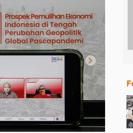
Next
F