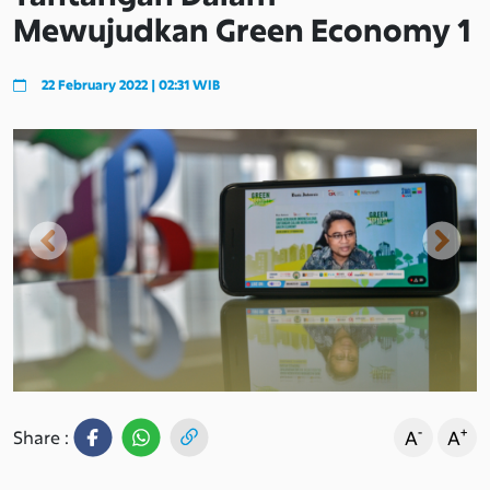
Mewujudkan Green Economy 1
22 February 2022 | 02:31 WIB
Previous
Next
-
+
A
A
Share :